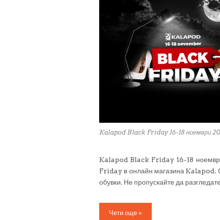
Kalapod Black Friday 16-18 ноември 2
Kalapod Black Friday 16-18 ноември
Friday в онлайн магазина Kalapod. О
обувки. Не пропускайте да разгледат
Чети още »