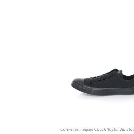
Converse, Кецове Chuck Taylor All Sta