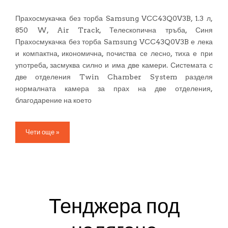
Прахосмукачка без торба Samsung VCC43Q0V3B, 1.3 л,
850 W, Air Track, Телескопична тръба, Синя
Прахосмукачка без торба Samsung VCC43Q0V3B е лека
и компактна, икономична, почиства се лесно, тиха е при
употреба, засмуква силно и има две камери. Системата с
две отделения Twin Chamber System разделя
нормалната камера за прах на две отделения,
благодарение на което
Чети още »
Тенджера под