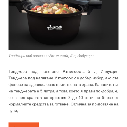
Тенджера под налягане Amercook, 5 л, Индукция
Тенджера под налягане Amercook, 5 л, Индукция
Тенджера под налягане Amercook е добър избор, ако сте
фенове на здравословно приготвената храна. Капацитетът
на тенджерата е 5 литра, а това, което я прави по-добра, е,
че в нея храната се приготвя 3 до 10 пъти по-бързо от
нормалните средства за готвене. Отлична за приготвяне на
супи,