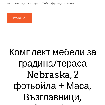
външен вид в сив цвят. Той е функционален
Чети още »
Комплект мебели за
градина/тераса
Nebraska, 2
фотьойла + Маса,
Възглавници,