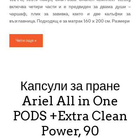
включва четири части и е предвиден за двама души –
чаршаф, плик за завивка, както и две калъфки за
възглавница. Подходящ е за матрак 160 x 200 см. Размери
Чети още »
Капсули за пране
Ariel All in One
PODS +Extra Clean
Power, 90