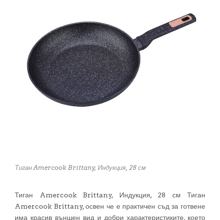
Тиган Amercook Brittany, Индукция, 28 см
Тиган Amercook Brittany, Индукция, 28 см Тиган
Amercook Brittany, освен че е практичен съд за готвене
има красив външен вид и добри характеристиките, което