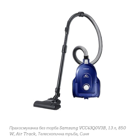
Прахосмукачка без торба Samsung VCC43Q0V3B, 1.3 л, 850
W, Air Track, Телескопична тръба, Синя