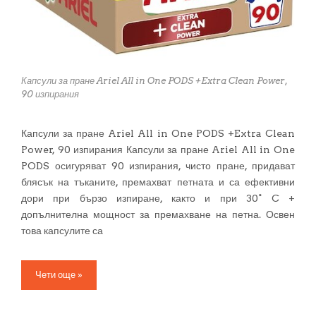
Капсули за пране Ariel All in One PODS +Extra Clean Power,
90 изпирания
Капсули за пране Ariel All in One PODS +Extra Clean
Power, 90 изпирания Капсули за пране Ariel All in One
PODS осигуряват 90 изпирания, чисто пране, придават
блясък на тъканите, премахват петната и са ефективни
дори при бързо изпиране, както и при 30° C +
допълнителна мощност за премахване на петна. Освен
това капсулите са
Чети още »