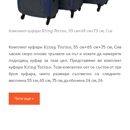
Комплект куфари Kring Torino, 55 см+65 см+75 см, Сив
Комплект куфари Kring Torino, 55 см+65 см+75 см, Сив
ъвсем скоро отново тръгвате на път и искате да намерите
подходящ куфар за тази цел. Представяме ви комплект
куфари Kring Torino. Този елегантен сет се състои от три
броя куфара, чиито размери съответно са следните:
височина 55 cм, 65 cм, 75 см, дълбочина 24 см, 26
Чети още »