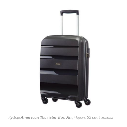
Куфар American Tourister Bon Air, Черен, 55 см, 4 колела