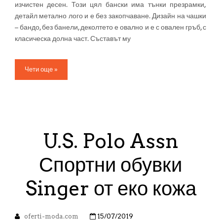
изчистен десен. Този цял бански има тънки презрамки,
детайл метално лого и е без закопчаване. Дизайн на чашки
– бандо, без банели, деколтето е овално и е с овален гръб, с
класическа долна част. Съставът му
Чети още »
U.S. Polo Assn
Спортни обувки
Singer от еко кожа
oferti-moda.com
15/07/2019