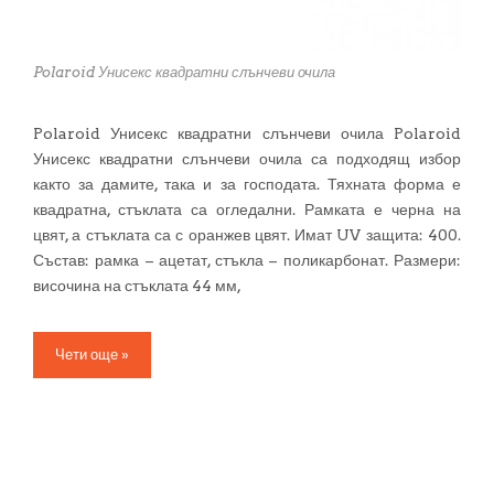
Polaroid Унисекс квадратни слънчеви очила
Polaroid Унисекс квадратни слънчеви очила Polaroid
Унисекс квадратни слънчеви очила са подходящ избор
както за дамите, така и за господата. Тяхната форма е
квадратна, стъклата са огледални. Рамката е черна на
цвят, а стъклата са с оранжев цвят. Имат UV защита: 400.
Състав: рамка – ацетат, стъкла – поликарбонат. Размери:
височина на стъклата 44 мм,
Чети още »